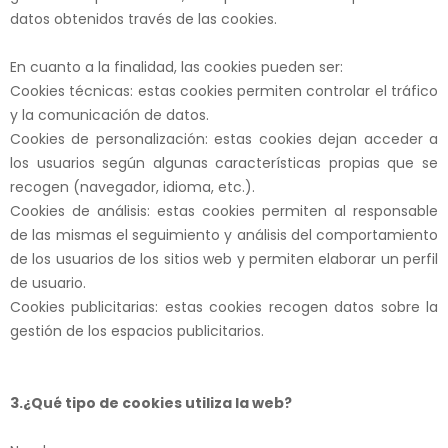
datos obtenidos través de las cookies.
En cuanto a la finalidad, las cookies pueden ser:
Cookies t
é
cni
ca
s:
estas cookies permiten controlar el tráfico
y la comunicación de datos.
Cookies
de
personalizació
n
:
estas cookies dejan acceder a
los usuarios según algunas características propias que se
recogen (navegador, idioma, etc.).
Cookies de
an
á
lisi
s
:
estas cookies permiten al responsable
de
las mismas
el seguimiento y análisis del comportamiento
de los usuarios de los sitios web y permiten elaborar un perfil
de usuario.
Cookies
publicit
a
ri
a
s:
estas cookies
recogen datos sobre la
gestión de los espacios publicitarios.
3.
¿Qué tipo de cookies utiliza la web?