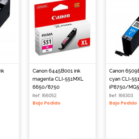
nk
Canon 6445B001 ink
Canon 6509B
magenta CLI-551MXL
cyan CLI-55
6650/8750
iP8750/MG
Ref: 166052
Ref: 166303
Bajo Pedido
Bajo Pedido