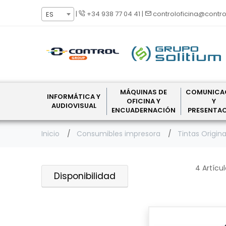
|
+34 938 77 04 41
|
controloficina@contro
ES
MÁQUINAS DE
COMUNICA
INFORMÁTICA Y
OFICINA Y
Y
AUDIOVISUAL
ENCUADERNACIÓN
PRESENTA
Inicio
Consumibles impresora
Tintas Origina
4 Artícu
Disponibilidad