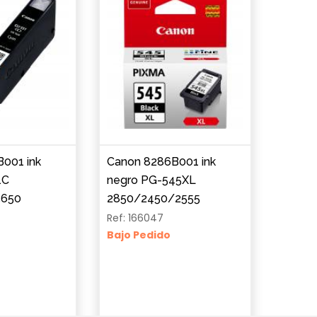
001 ink
Canon 8286B001 ink
1C
negro PG-545XL
5650
2850/2450/2555
Ref: 166047
Bajo Pedido