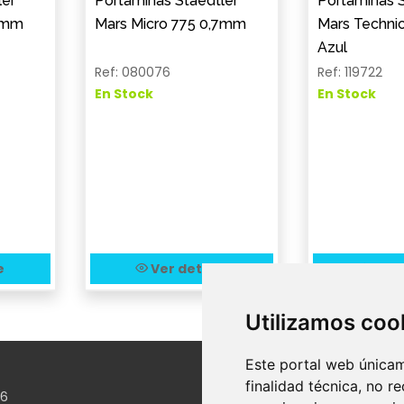
ler
Portaminas Staedtler
Portaminas S
,5mm
Mars Micro 775 0,7mm
Mars Techni
Azul
Ref: 080076
Ref: 119722
En Stock
En Stock
e
Ver detalle
Ver 
Utilizamos coo
Este portal web únicam
finalidad técnica, no r
26
Legal