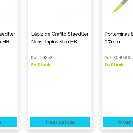
aedtler
Lápiz de Grafito Staedtler
Portaminas 
o HB
Noris Triplus Slim HB
0.7mm
Ref: 119352
Ref: 3060300
En Stock
En Stock
e
Ver detalle
Ver 