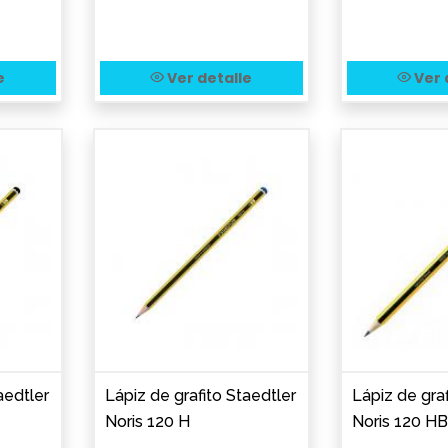
e
Ver detalle
Ver 
aedtler
Lápiz de grafito Staedtler
Lápiz de graf
Noris 120 H
Noris 120 HB