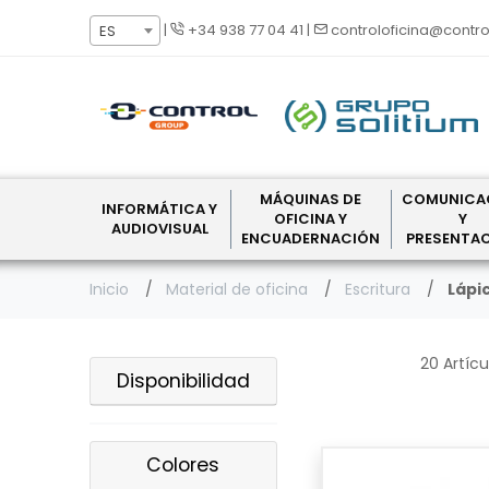
|
+34 938 77 04 41
|
controloficina@contro
ES
MÁQUINAS DE
COMUNICA
INFORMÁTICA Y
OFICINA Y
Y
AUDIOVISUAL
ENCUADERNACIÓN
PRESENTA
Inicio
Material de oficina
Escritura
Lápi
20 Artícu
Disponibilidad
Colores