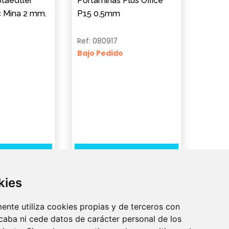
taedtler
Portaminas Plus Office
c Mina 2 mm.
P15 0,5mm
Ref: 080917
Bajo Pedido
detalle
Ver detalle
kies
ente utiliza cookies propias y de terceros con
ecaba ni cede datos de carácter personal de los
Atención Al Cliente