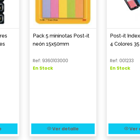
res
Pack 5 mininotas Post-it
Post-it Ind
res
neón 15x50mm
4 Colores 35
Ref: 9360103000
Ref: 001233
En Stock
En Stock
e
Ver detalle
Ver 