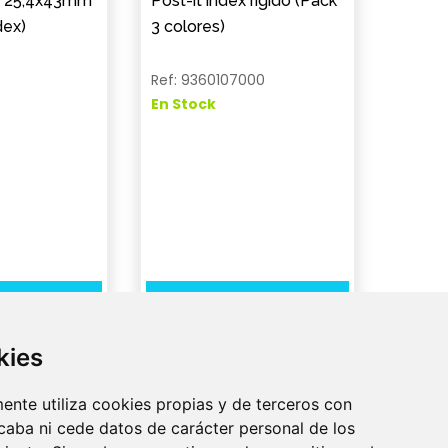
ex 25,4x43mm
Post-it index rígido (Pack
dex)
3 colores)
Ref: 9360107000
En Stock
detalle
Ver detalle
kies
ente utiliza cookies propias y de terceros con
ecaba ni cede datos de carácter personal de los
Atención Al Cliente