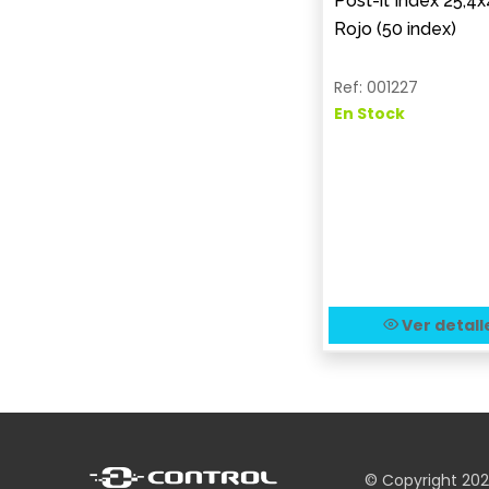
Post-it Index 25,
Rojo (50 index)
Ref: 001227
En Stock
Ver detall
© Copyright 20