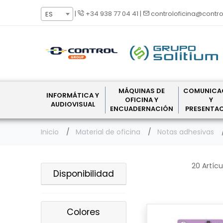
|
+34 938 77 04 41
|
controloficina@contro
ES
MÁQUINAS DE
COMUNICA
INFORMÁTICA Y
OFICINA Y
Y
AUDIOVISUAL
ENCUADERNACIÓN
PRESENTA
Inicio
Material de oficina
Notas adhesivas
20 Artícu
Disponibilidad
Colores