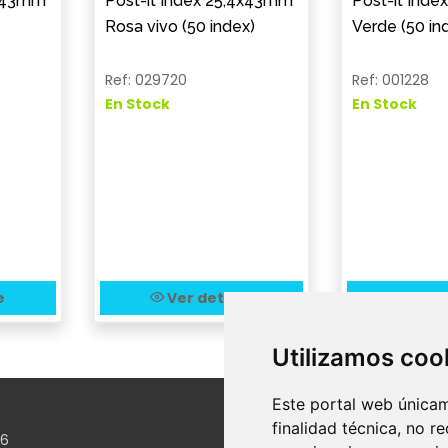
4x43mm
Post-it Index 25,4x43mm
Post-it Ind
Rosa vivo (50 index)
Verde (50 in
Ref: 029720
Ref: 001228
En Stock
En Stock
e
Ver detalle
Ver 
Utilizamos coo
Este portal web únicam
finalidad técnica, no r
26
Legal