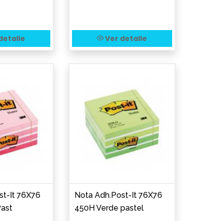
detalle
Ver detalle
st-It 76X76
Nota Adh.Post-It 76X76
ast
450H Verde pastel