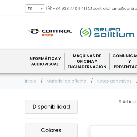
|
+34 938 77 04 41
|
controloficina@contro
ES
MÁQUINAS DE
COMUNICA
INFORMÁTICA Y
OFICINA Y
Y
AUDIOVISUAL
ENCUADERNACIÓN
PRESENTA
Inicio
Material de oficina
Notas adhesivas
9 Artícu
Disponibilidad
Colores