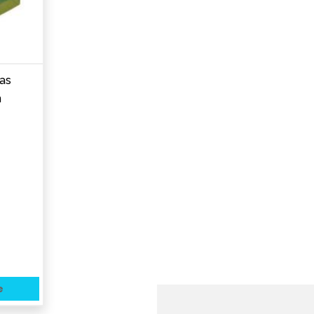
as
n
e