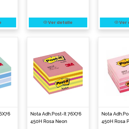
e
Ver detalle
Ver 
76X76
Nota Adh.Post-It 76X76
Nota Adh.Po
450H Rosa Neon
450H Rosa P